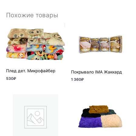
Похожие товары
Плед дет. Микрофайбер
Покрывало IMA Жаккард
530
₽
1 360
₽
Диапазон
цен:
1
150₽
–
1
500₽