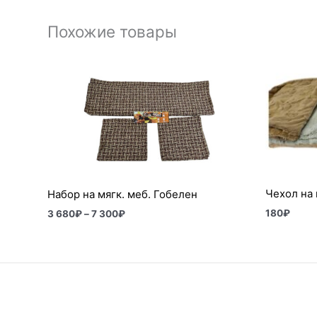
Похожие товары
Диапазон
цен:
3
680₽
–
7
300₽
Чехол на
Набор на мягк. меб. Гобелен
180
₽
3 680
₽
–
7 300
₽