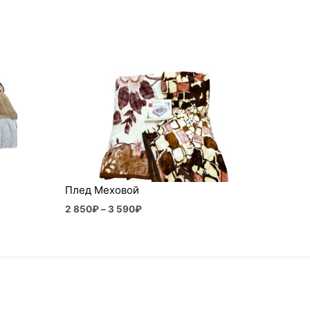
Диапазон
цен:
2
850₽
–
3
590₽
Плед Меховой
2 850
₽
–
3 590
₽