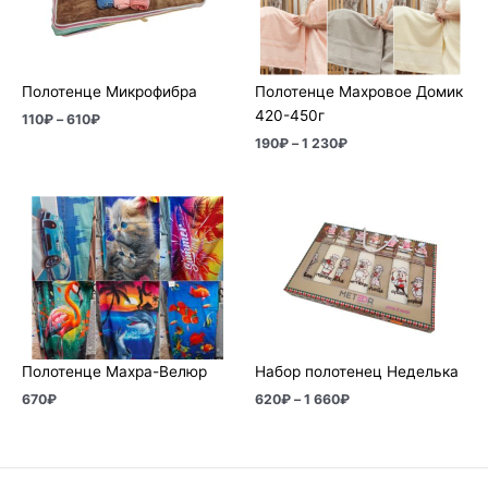
230₽
Полотенце Микрофибра
Полотенце Махровое Домик
420-450г
110
₽
–
610
₽
190
₽
–
1 230
₽
Диапазон
цен:
620₽
–
1
660₽
Полотенце Махра-Велюр
Набор полотенец Неделька
670
₽
620
₽
–
1 660
₽