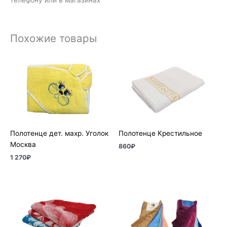
Похожие товары
Полотенце дет. махр. Уголок
Полотенце Крестильное
Москва
860
₽
1 270
₽
Диапазон
цен:
210₽
–
970₽