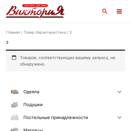
Перейти
Main
к
Поиск
Menu
содержимому
Главная
/ Товар Характеристика / 3
3
Товаров, соответствующих вашему запросу, не
обнаружено.
Одеяла
Подушки
Постельные принадлежности
Матрацы