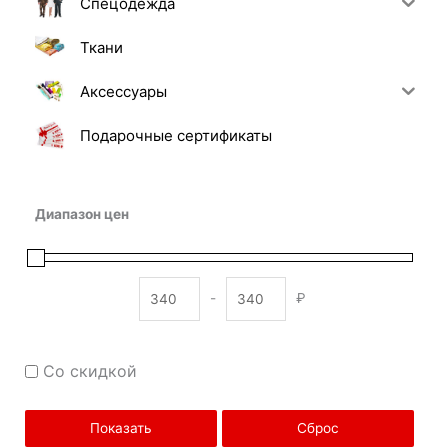
Спецодежда
Ткани
Аксессуары
Подарочные сертификаты
Диапазон цен
-
₽
Minimum Price
Maximum Price
Со скидкой
Показать
Сброс