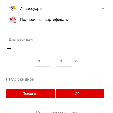
Аксессуары
Подарочные сертификаты
Диапазон цен
-
₽
Minimum Price
Maximum Price
Со скидкой
Показать
Сброс
Мы в социальных сетях