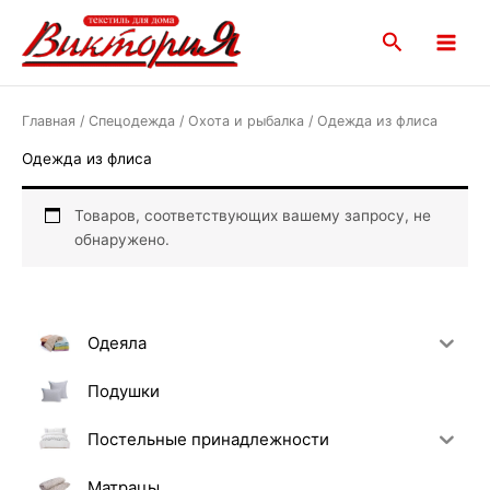
Перейти
Main
к
Поиск
Menu
содержимому
Главная
/
Спецодежда
/
Охота и рыбалка
/ Одежда из флиса
Одежда из флиса
Товаров, соответствующих вашему запросу, не
обнаружено.
Одеяла
Подушки
Постельные принадлежности
Матрацы