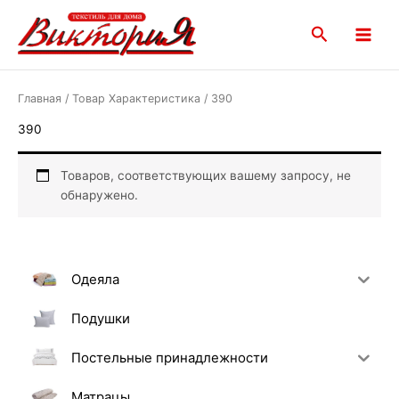
Перейти
Main
к
Поиск
Menu
содержимому
Главная
/ Товар Характеристика / 390
390
Товаров, соответствующих вашему запросу, не
обнаружено.
Одеяла
Подушки
Постельные принадлежности
Матрацы