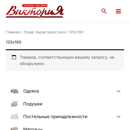
Перейти
Main
к
Поиск
Menu
содержимому
Главная
/ Товар Характеристика / 120х190
120х190
Товаров, соответствующих вашему запросу, не
обнаружено.
Одеяла
Подушки
Постельные принадлежности
Матрацы