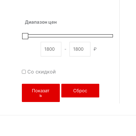
Диапазон цен
-
₽
Minimum Price
Maximum Price
Со скидкой
Показат
Сброс
ь