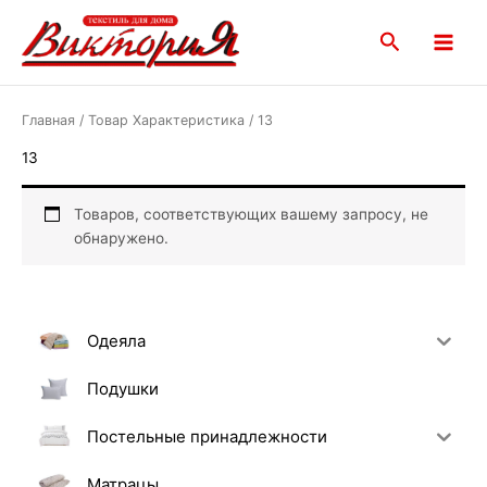
Перейти
Main
к
Поиск
Menu
содержимому
Главная
/ Товар Характеристика / 13
13
Товаров, соответствующих вашему запросу, не
обнаружено.
Одеяла
Подушки
Постельные принадлежности
Матрацы