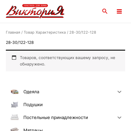
Перейти
Main
к
Поиск
Menu
содержимому
Главная
/ Товар Характеристика / 28-30/122-128
28-30/122-128
Товаров, соответствующих вашему запросу, не
обнаружено.
Одеяла
Подушки
Постельные принадлежности
Матрацы