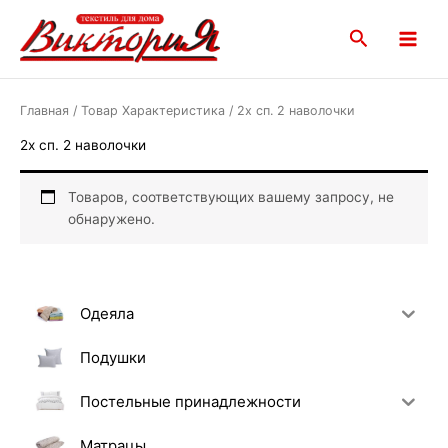
Перейти
Main
к
Поиск
Menu
содержимому
Главная
/ Товар Характеристика / 2х сп. 2 наволочки
2х сп. 2 наволочки
Товаров, соответствующих вашему запросу, не
обнаружено.
Одеяла
Подушки
Постельные принадлежности
Матрацы