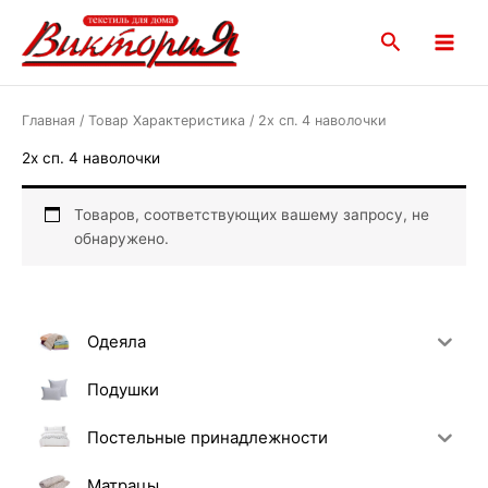
Перейти
Main
к
Поиск
Menu
содержимому
Главная
/ Товар Характеристика / 2х сп. 4 наволочки
2х сп. 4 наволочки
Товаров, соответствующих вашему запросу, не
обнаружено.
Одеяла
Подушки
Постельные принадлежности
Матрацы