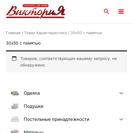
Перейти
Main
к
Поиск
Menu
содержимому
Главная
/ Товар Характеристика / 30х50 с памятью
30х50 с памятью
Товаров, соответствующих вашему запросу, не
обнаружено.
Одеяла
Подушки
Постельные принадлежности
Матрацы