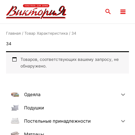
Перейти
Main
к
Поиск
Menu
содержимому
Главная
/ Товар Характеристика / 34
34
Товаров, соответствующих вашему запросу, не
обнаружено.
Одеяла
Подушки
Постельные принадлежности
Матрацы