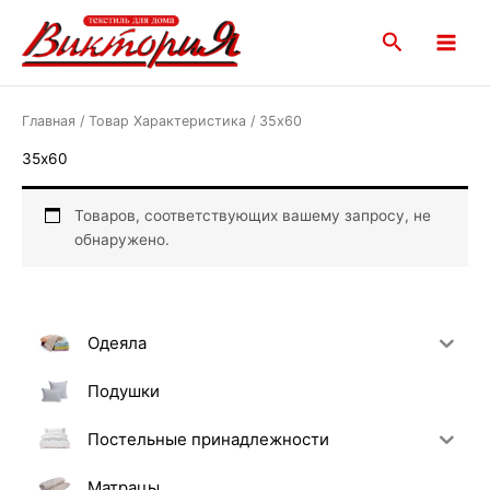
Перейти
Main
к
Поиск
Menu
содержимому
Главная
/ Товар Характеристика / 35х60
35х60
Товаров, соответствующих вашему запросу, не
обнаружено.
Одеяла
Подушки
Постельные принадлежности
Матрацы