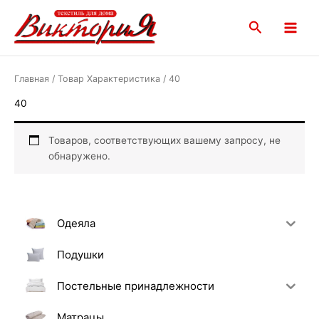
Перейти
Main
к
Поиск
Menu
содержимому
Главная
/ Товар Характеристика / 40
40
Товаров, соответствующих вашему запросу, не
обнаружено.
Одеяла
Подушки
Постельные принадлежности
Матрацы