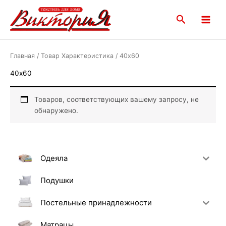
Перейти
Main
к
Поиск
Menu
содержимому
Главная
/ Товар Характеристика / 40х60
40х60
Товаров, соответствующих вашему запросу, не
обнаружено.
Одеяла
Подушки
Постельные принадлежности
Матрацы