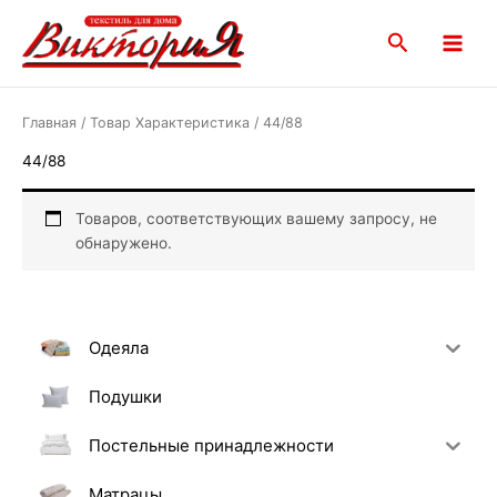
Перейти
Main
к
Поиск
Menu
содержимому
Главная
/ Товар Характеристика / 44/88
44/88
Товаров, соответствующих вашему запросу, не
обнаружено.
Одеяла
Подушки
Постельные принадлежности
Матрацы