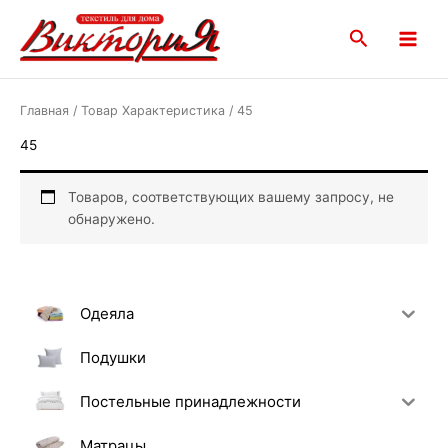
Перейти
Main
к
Поиск
Menu
содержимому
Главная
/ Товар Характеристика / 45
45
Товаров, соответствующих вашему запросу, не
обнаружено.
Одеяла
Подушки
Постельные принадлежности
Матрацы