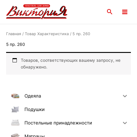
Перейти
Main
к
Поиск
Menu
содержимому
Главная
/ Товар Характеристика / 5 пр. 260
5 пр. 260
Товаров, соответствующих вашему запросу, не
обнаружено.
Одеяла
Подушки
Постельные принадлежности
Матрацы