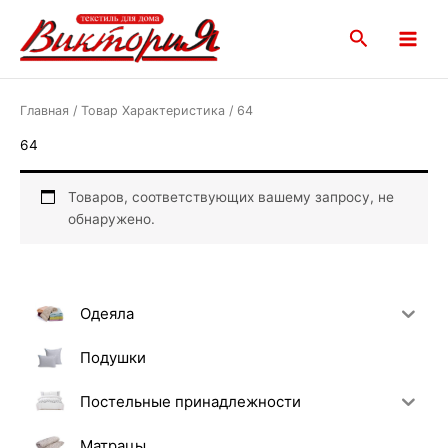
Перейти
Main
к
Поиск
Menu
содержимому
Главная
/ Товар Характеристика / 64
64
Товаров, соответствующих вашему запросу, не
обнаружено.
Одеяла
Подушки
Постельные принадлежности
Матрацы