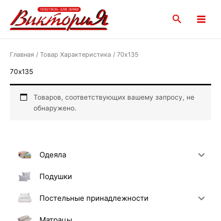
Перейти
Main
к
Поиск
Menu
содержимому
Главная
/ Товар Характеристика / 70х135
70х135
Товаров, соответствующих вашему запросу, не
обнаружено.
Одеяла
Подушки
Постельные принадлежности
Матрацы