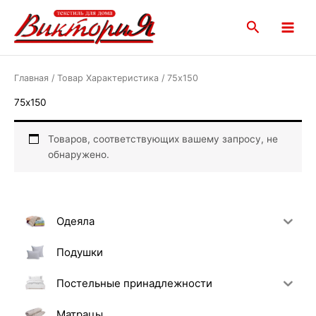
Перейти
Main
к
Поиск
Menu
содержимому
Главная
/ Товар Характеристика / 75х150
75х150
Товаров, соответствующих вашему запросу, не
обнаружено.
Одеяла
Подушки
Постельные принадлежности
Матрацы