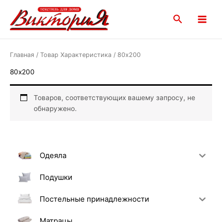
Перейти
Main
к
Поиск
Menu
содержимому
Главная
/ Товар Характеристика / 80х200
80х200
Товаров, соответствующих вашему запросу, не
обнаружено.
Одеяла
Подушки
Постельные принадлежности
Матрацы