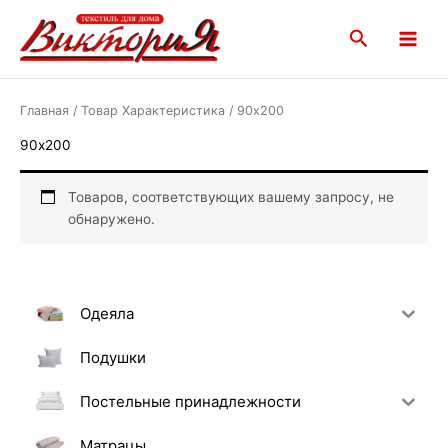
Перейти
Main
к
Поиск
Menu
содержимому
Главная
/ Товар Характеристика / 90х200
90х200
Товаров, соответствующих вашему запросу, не
обнаружено.
Одеяла
Подушки
Постельные принадлежности
Матрацы