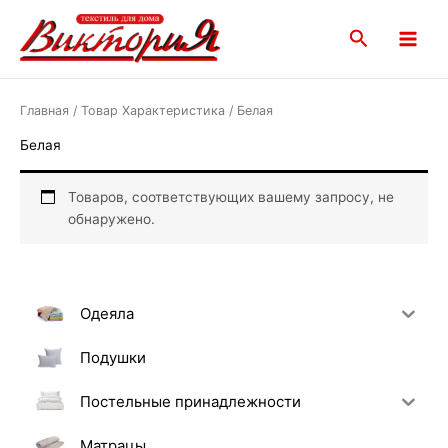
Перейти
Main
к
Поиск
Menu
содержимому
Главная
/ Товар Характеристика / Белая
Белая
Товаров, соответствующих вашему запросу, не
обнаружено.
Одеяла
Подушки
Постельные принадлежности
Матрацы