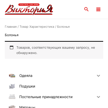
Перейти
Main
к
Поиск
Menu
содержимому
Главная
/ Товар Характеристика / Болонья
Болонья
Товаров, соответствующих вашему запросу, не
обнаружено.
Одеяла
Подушки
Постельные принадлежности
Матрацы