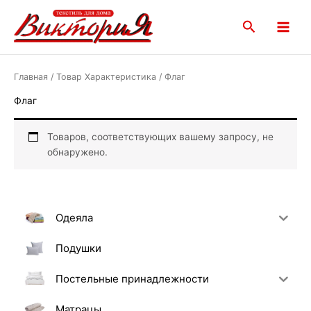
Перейти
Main
к
Поиск
Menu
содержимому
Главная
/ Товар Характеристика / Флаг
Флаг
Товаров, соответствующих вашему запросу, не
обнаружено.
Одеяла
Подушки
Постельные принадлежности
Матрацы