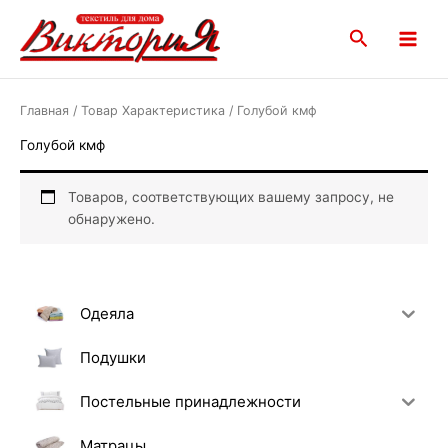
Перейти
Main
к
Поиск
Menu
содержимому
Главная
/ Товар Характеристика / Голубой кмф
Голубой кмф
Товаров, соответствующих вашему запросу, не
обнаружено.
Одеяла
Подушки
Постельные принадлежности
Матрацы