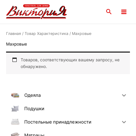
Перейти
Main
к
Поиск
Menu
содержимому
Главная
/ Товар Характеристика / Махровые
Махровые
Товаров, соответствующих вашему запросу, не
обнаружено.
Одеяла
Подушки
Постельные принадлежности
Матрацы