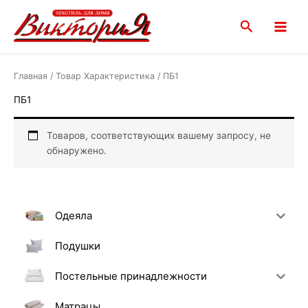
Перейти
Main
к
Поиск
Menu
содержимому
Главная
/ Товар Характеристика / ПБ1
ПБ1
Товаров, соответствующих вашему запросу, не
обнаружено.
Одеяла
Подушки
Постельные принадлежности
Матрацы