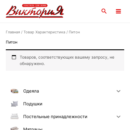
Перейти
Main
к
Поиск
Menu
содержимому
Главная
/ Товар Характеристика / Питон
Питон
Товаров, соответствующих вашему запросу, не
обнаружено.
Одеяла
Подушки
Постельные принадлежности
Матрацы