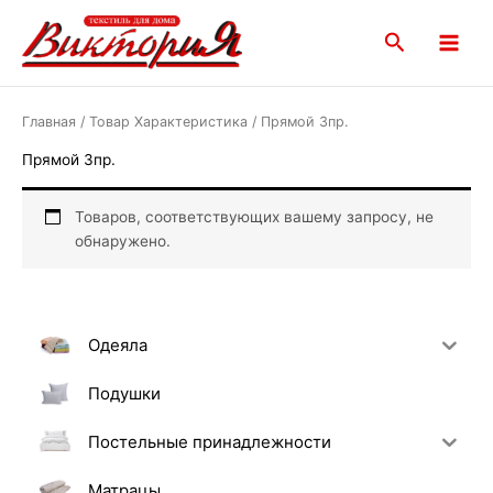
Перейти
Main
к
Поиск
Menu
содержимому
Главная
/ Товар Характеристика / Прямой 3пр.
Прямой 3пр.
Товаров, соответствующих вашему запросу, не
обнаружено.
Одеяла
Подушки
Постельные принадлежности
Матрацы