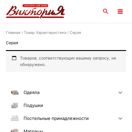
Перейти
Main
к
Поиск
Menu
содержимому
Главная
/ Товар Характеристика / Серая
Серая
Товаров, соответствующих вашему запросу, не
обнаружено.
Одеяла
Подушки
Постельные принадлежности
Матрацы