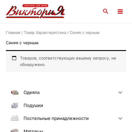
Перейти
Main
к
Поиск
Menu
содержимому
Главная
/ Товар Характеристика / Синяя с черным
Синяя с черным
Товаров, соответствующих вашему запросу, не
обнаружено.
Одеяла
Подушки
Постельные принадлежности
Матрацы